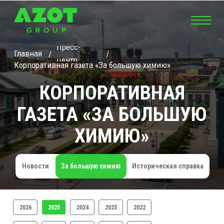
Пресс-
Главная
/
/
центр
Корпоративная газета «За большую химию»
КОРПОРАТИВНАЯ
ГАЗЕТА «ЗА БОЛЬШУЮ
ХИМИЮ»
Новости
За большую химию
Историческая справка
2026
2025
2024
2023
2022