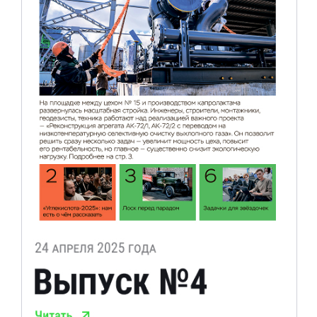
© 2007-2026 АО ГК «Азот»
Продукция
За большую химию
Торговая политика
Историческая справка
Раскрытие информации
Контакты
Пресс-центр
+7 (495) 136-37-97
adm@gk-azot.ru