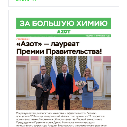
Акционерное общество Группа компаний «Азот»
осуществляет раскрытие информации эмитента
эмиссионных ценных бумаг в информационном ресурсе,
предоставленном информационным агентством,
аккредитованным Банком России на проведение
действий по раскрытию информации о ценных бумагах и
об иных финансовых инструментах,
по адресу в сети
Интернет
Соглашение об обработке персональных данных
Политика обработки персональных данных
Сделано в
СМ